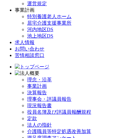
運営規定
事業計画
特別養護老人ホーム
居宅介護支援事業所
河内地区DS
池上地区DS
求人情報
お問い合わせ
苦情相談窓口
理念・沿革
事業計画
決算報告
理事会・評議員報告
現況報告書
役員名簿及び評議員報酬規程
定款
法人の指針
介護職員等特定処遇改善加算
満足度調査アンケート