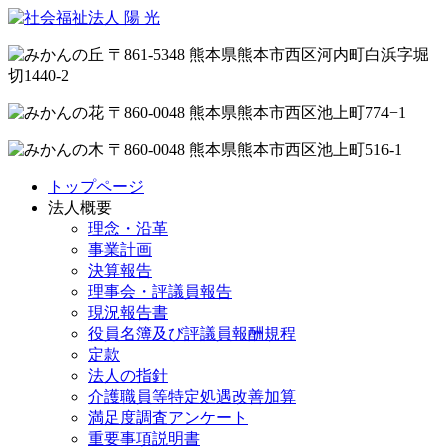
〒861-5348 熊本県熊本市西区河内町白浜字堀
切1440-2
〒860-0048 熊本県熊本市西区池上町774−1
〒860-0048 熊本県熊本市西区池上町516-1
トップページ
法人概要
理念・沿革
事業計画
決算報告
理事会・評議員報告
現況報告書
役員名簿及び評議員報酬規程
定款
法人の指針
介護職員等特定処遇改善加算
満足度調査アンケート
重要事項説明書